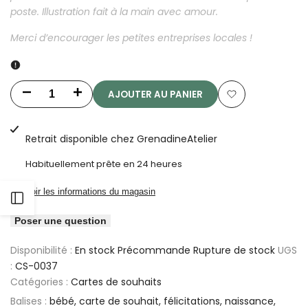
poste. Illustration fait à la main avec amour.
Merci d’encourager les petites entreprises locales !
AJOUTER AU PANIER
Diminuer
Augmenter
Ajouter
la
la
à
Retrait disponible chez
GrenadineAtelier
quantité
quantité
la
Habituellement prête en 24 heures
pour
pour
liste
Voir les informations du magasin
Ouvrir
Carte
Carte
de
Poser une question
de
de
la
souhaits
Disponibilité :
En stock
Précommande
Rupture de stock
UGS
souhaits
souhaits
:
CS-0037
barre
-
-
Catégories :
Cartes de souhaits
Balises :
bébé
carte de souhait
félicitations
naissance
latérale
Ballons
Ballons