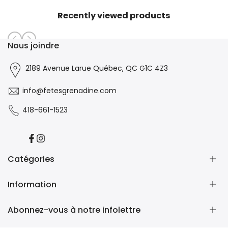
Recently viewed products
Nous joindre
2189 Avenue Larue Québec, QC G1C 4Z3
info@fetesgrenadine.com
418-661-1523
Facebook
Instagram
Catégories
Information
Fête des mères
Fleurs
Abonnez-vous à notre infolettre
Plantes
Recherche
Hommages floraux
Retour et remboursement